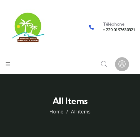
Téléphone
+ 229 0197630321
All Items
Home
All items