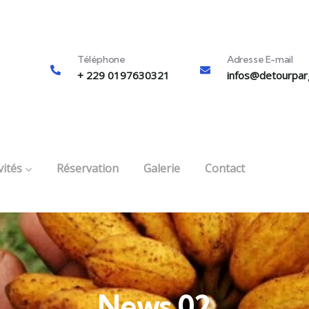
Téléphone
Adresse E-mail
+ 229 0197630321
infos@detourpar
vités
Réservation
Galerie
Contact
News 02