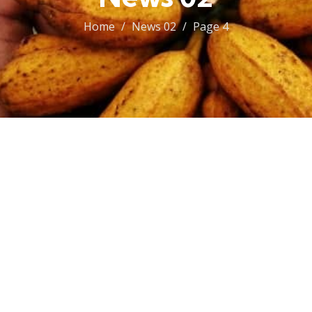
Home
News 02
Page 4