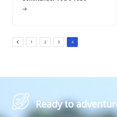
1
2
3
4
QUISEQUE VEL ORTOR
Ready to adventur